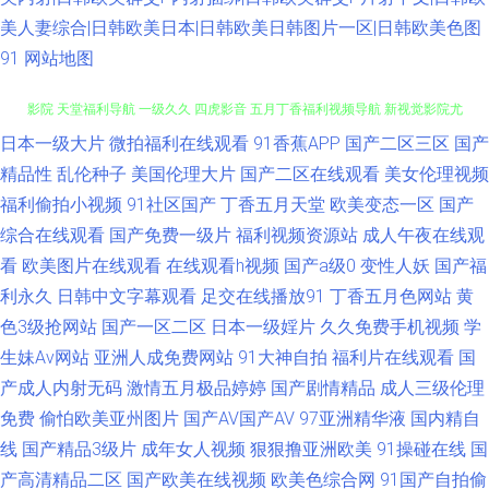
美人妻综合|日韩欧美日本|日韩欧美日韩图片一区|日韩欧美色图
91
网站地图
日本一级大片
微拍福利在线观看
91香蕉APP
国产二区三区
国产
91成人网 男人的天堂黄色网 丰满人妻一区二区片 人妻先锋影音AV 伊人久久
精品性
乱伦种子
美国伦理大片
国产二区在线观看
美女伦理视频
影院 天堂福利导航 一级久久 四虎影音 五月丁香福利视频导航 新视觉影院尤
福利偷拍小视频
91社区国产
丁香五月天堂
欧美变态一区
国产
综合在线观看
国产免费一级片
福利视频资源站
成人午夜在线观
物视频 伊人干大香蕉 欧亚av 无码人妻丝袜高跟 先锋影音人妻AV 天堂少女
看
欧美图片在线观看
在线观看h视频
国产a级0
变性人妖
国产福
利永久
日韩中文字幕观看
足交在线播放91
丁香五月色网站
黄
深爱网伊人成人在线 91C视频资源在线 91福利视频地址导航 91精品网 尤物
色3级抢网站
国产一区二区
日本一级婬片
久久免费手机视频
学
生妹Av网站
亚洲人成免费网站
91大神自拍
福利片在线观看
国
视频在线一区 91在线观看免费 91玉足 国产精品在线久久 大香蕉伊人素人 婷
产成人内射无码
激情五月极品婷婷
国产剧情精品
成人三级伦理
免费
偷怕欧美亚州图片
国产AV国产AV
97亚洲精华液
国内精自
婷五月天色婷 日本a区 美欧AAA片 性色四虎五月天 大香蕉伊人AV在线 亚洲
线
国产精品3级片
成年女人视频
狠狠撸亚洲欧美
91操碰在线
国
天堂成人网 91视频网页 国产片1024 日韩列表中文 91乱子伦 国产欧美日本
产高清精品二区
国产欧美在线视频
欧美色综合网
91国产自拍偷