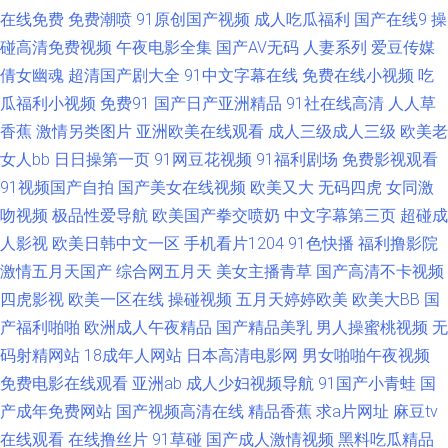
在线免费
免费潮喷
91原创国产视频
成人吃瓜福利
国产在线9
操
网址大全 欧美日韩精品推荐欧美 91se白浆 www大香蕉伊人av 美女91小视频
碰高清免费视频
午夜电影全集
国产AV无码
人妻系列
爱豆传媒
倩女幽魂
超清国产剧大全
91中文字幕在线
免费在线小视频
吃
91va视频 激情综合传媒 91草久 91国产黑丝电影 91在线视频网站免费观看
瓜福利小视频
免费91
国产日产亚洲精品
91社在线高清
人人草
香蕉
激情另类图片
亚洲欧美在线观看
成人三级成人三级
欧美老
欧美人妻丰满 大香蕉视频操啪 人人乐人人妻 91精彩对白在线观看 91猫先生
女人bb
日日操第一页
91网豆花视频
91福利剧场
免费影视观看
91视频国产自拍
国产美女在线视频
欧美又大
无码四虎
女同激
在线观看 TS专区入口 国产精品色区 中文字幕日韩精品专区 91久久蜜桃网 免
吻视频
极品性爱导航
欧美国产拳交喷奶
中文字幕第三页
超碰成
人影视
费精品av网站 影音先锋综合视频网 成人A大片 亚洲色图青草地 www91爱爱
欧美日韩中文一区
手机看片1204
91色快播
福利撸影院
激情五月天国产
综合网五月天
美女主播青草
国产高清不卡视频
草草浮力剧院 超碰大香蕉伊人 欧美视频入口 91看片淫黄大片AA 先锋Av中
四虎影视
欧美一区在线
操碰视频
五月天婷婷欧美
欧美大BB
国
产福利啪啪
欧洲成人午夜精品
国产精品美乳
男人操蜜桃视频
无
文区 岛国yellow 五月丁香啪啪 91在线播放网站 日韩中文 91九色蝌蚪中文 性
码射精网站
18成年人网站
日本高清电影网
男女啪啪午夜视频
免费电影在线观看
亚洲ab
成人少妇视频导航
91国产小青蛙
国
爱人人网 91黄色视频网站 91视频回放 91颜色的官网 国产久草资源站 性欧
产成年免费网站
国产视频高清在线
精品香蕉
求a片网址
麻豆tv
在线观看
在线撸丝片
91草碰
国产成人激情视频
黑料吃瓜精品
美69导航 国产精品久久又又 91网站在线播放 日本不卡毛片五 91美脚在线