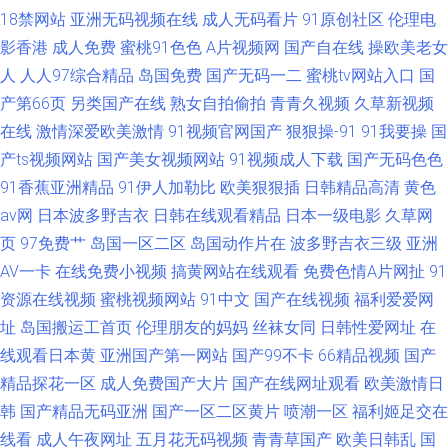
18禁网站
亚洲无码视频在线
成人无码看片
91原创社区
伦理电
影香港
成人免费
蜜桃91色色
A片视频网
国产自在线
操欧美老女
人
人人97综合精品
岛国免费
国产无码一二
蜜桃tv网站入口
国
产第66页
另类国产在线
熟女自拍偷拍
青青久视频
久草新视频
在线
激情深爱欧美激情
91视频官网国产
狠狠操-91
91我要操
国
产ts视频网站
国产美女视频网站
91视频成人下载
国产无码色色
91香蕉亚洲精品
91伊人加勒比
欧美狠狠插
日韩精品高清
黄色
av网
日本波多野吉衣
日韩在线观看精品
日本一级电影
久草网
页
97免费艹
岛国一区二区
岛国动作片在
波多野吉衣三级
亚洲
AV一卡
在线免费小视频
搞黄网站在线观看
免费色情A片网扯
91
资源在线视频
蜜桃视频网站
91中文
国产在线视频
福利爱爱网
址
岛国搬运工首页
伦理朋友的妈妈
丝袜女同
日韩性爱网址
在
线观看日本黄
亚洲国产第一网站
国产99不卡
66精品视频
国产
精品探花一区
成人免费国产大片
国产在线网址观看
欧美激情日
韩
国产精品无码亚洲
国产一区二区黄片
喷潮一区
福利姬足交在
线看
成人午夜网址
五月花无码视频
青青草国产
欧美日韩乱
国