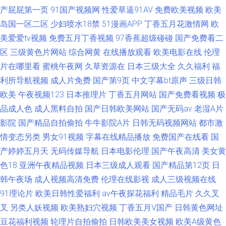
产屁屁第一页
91国产视频网
性爱草逼91AV
免费欧美视频
欧美
岛国一区二区
少妇喷水18禁
51漫画APP
丁香五月花激情网
欧
美爱爱tv视频
免费五月丁香视频
97香蕉超级碰碰
国产免费看二
区
三级黄色片网站
综合网黄
在线播放观看
欧美电影在线
伦理
片在哪里看
蜜桃午夜网
久草资源在
日本三级大全
久久福利
福
利所导航视频
成人片免费
国产第9页
中文字幕bt原声
三级日韩
欧美
午夜视频123
日本推理片
丁香五月网站
国产免费看视频
极
品成人色
成人黑料自拍
国产日韩欧美网站
国产无码av
老湿A片
影院
国产精品自拍偷拍
牛牛影院A片
日韩无码视频网站
都市激
情变态另类
男女91视频
字幕在线精品播放
免费国产在线看
国
产婷婷五月天
无码传媒导航
日本电影伦理
国产午夜高清
美女黄
色18
亚洲午夜精品视频
日本三级成人观看
国产精品第12页
日
韩午夜场
成人视频高清免费
伦理在线影视
成人三级视频在线
91理论片
欧美日韩性爱福利
av午夜探花福利
精品毛片
久久叉
叉
另类人妖视频
欧美熟妇穴视频
丁香五月V国产
日韩黄色网址
豆花福利视频
轮理片自拍偷拍
日韩欧美美女视频
欧美A级黄色