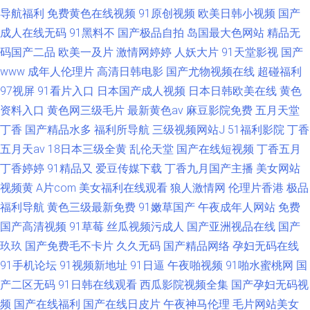
导航福利
免费黄色在线视频
91原创视频
欧美日韩小视频
国产
成人在线无码
91黑料不
国产极品自拍
岛国最大色网站
精品无
码国产二品
欧美一及片
激情网婷婷
人妖大片
91天堂影视
国产
www
成年人伦理片
高清日韩电影
国产尤物视频在线
超碰福利
97视屏
91看片入口
日本国产成人视频
日本日韩欧美在线
黄色
资料入口
黄色网三级毛片
最新黄色av
麻豆影院免费
五月天堂
丁香
国产精品水多
福利所导航
三级视频网站J
51福利影院
丁香
五月天av
18日本三级全黄
乱伦天堂
国产在线短视频
丁香五月
丁香婷婷
91精品又
爱豆传媒下载
丁香九月国产主播
美女网站
视频黄
A片com
美女福利在线观看
狼人激情网
伦理片香港
极品
福利导航
黄色三级最新免费
91嫩草国产
午夜成年人网站
免费
国产高清视频
91草莓
丝瓜视频污成人
国产亚洲视品在线
国产
玖玖
国产免费毛不卡片
久久无码
国产精品网络
孕妇无码在线
91手机论坛
91视频新地址
91日逼
午夜啪视频
91啪水蜜桃网
国
产二区无码
91日韩在线观看
西瓜影院视频全集
国产孕妇无码视
频
国产在线福利
国产在线日皮片
午夜神马伦理
毛片网站美女