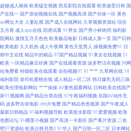
超碰成人操操
欧美猛交视频
西瓜影院在线观看
欧美做受日韩
国
91视频艹 国产福利院第七页 久re九九 日本超碰东京热 av成人天堂网 91cn熟
产在线一
国产原创视频在线
国产视频高清
国产丝袜一区
黄色
av网址大全
人妻乱视
国产成人在线网站
久草视频资源站
综合
女 超碰伊人久久 免费色片 91精品网 国产另类中文字幕 日本福利精品每日更
五月香
成人app在线
四虎试看
91男女
国产男小鲜肉同
福利影
院网站
激情五月天色色
欧美极品电影
日韩成人第一页
国产日韩
新 91蜜桃啪啪 久久青青草操比较换 91V精品 成福利最新精品无码 人妻第八
欧美电影
久久机热
成人午夜网
黄色天堂男人
操视频免费91
日
韩中文在线
精品中的精品
97国产精品视频
91美女在线视频
51
页 A片小福利 欧美久久视频网站大全 最新伦理片av 操逼免费Au视频 老司机
欧美
一区精品麻豆经典
国产在线观看资源
波多野洁衣视频
污网
福利天堂 91n在线视频观看 AV亚洲先锋 久久国产精品福利色欲 91次元 国产
站免费看
特级欧美在线观看
自拍视频91
91艹艹
久草网在线
18
福利影院
老司机蜜桃在线
成人精品一区二区
韩日爆乳无码三级
精品欧美在线网址 四虎色导航 91麻豆福利院影 国产成人精品一二三区 午夜
欧美伦理电影网站
艹艹操操
AV黄色观看网站
日韩欧美在线国产
新91视频网
国产精品分类在线
97午夜福利视频
岛国AV动作无
剧场色中色 91视频免费试看 狠狠肏艹 午夜男人视频 先锋资源成人av AV福利
码
波多野吉依电影
小h片免费
国产精品色色视屏
国产午夜成人
最新日韩精品
91福利视频导航
欧美喷水影院
91爱爱视频
欧美
院 欧美a在线视频观看 1024国产看片基地 Ts人妖操美女 男人的天堂综合网
色图论坛
91榴莲小视频
国产高清一卡新区
国产看片资源
二色
吧97资源站
欧美日韩另类0
91华人
国产日韩一区二区
日本网站
91成人影 wwwav先锋 欧美性交A∨ 91内射喷水 精东福利电影 在线伊人9 av