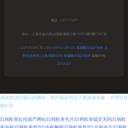
電話：1871736**
地址：上海市金山區山陽鎮浦衛公路16393號2幢C182室
COPYRIGHT © 2026
WWW.QBII.CN
電腦圖文設計制作
上
勢信息科技(上海)有限公司
電腦圖文設計制作
版權所有
SITEMAP
感谢您访问我们的网站，您可能还对以下资源感兴趣：大理泊挂
旅行社
日韩欧美乱伦国产网站|日韩欧美毛片|日韩欧美猛交无码|日韩欧
美内射|日韩欧美群交P内射捆绑|日韩欧美群交P片射中文|日韩欧