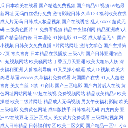
瓜
日本欧美在线看
国产精选免费视频
国产精品91视频
69热最
新网址
无码白丝强行免费
激情影院日韩
久草123
福利欧美在线
成人片无码
日韩成人极品视频
国产在线诱惑
乱人xxxxx
超黄无
码
三级黄色图片
91免费看视频
精品午夜福利网
精品亚洲成a人
国产精品萌白酱
日本理论
91操电影
91一区
成人精品无
91国产
小视频
日韩美女免费直播
A片网站网址
激情文学色
国产主播第
37页
青久青青
日本精品在线播放
三级A片
国产日韩亚洲综合
91短视频网站
欧美骚网站
丁香五月天亚洲
欧美大粗吊人妖
深
夜福利亚洲
人兽福利导航
91叉叉操小骚逼
成人18视频
欧美大
鸡吧
草逼wwww
久草福利免费试看
岛国国产在线
91人人超碰
青青
美女白丝18禁
91肏比
国产三区电影
国产内射后入在线
黄
色网址网站网址
97超在线视
免费视频网站
精品欧美精品v
欧美
操碰
欧美二级片网址
精品成人无码视频
男女午夜福利影院
欧美
三级电影
免费黄色网址
成年版快手
日韩福利无码
四虎四房
亚
洲AV在线豆花
亚洲区成人
美女黄片免费观看
三级网站视频网
成人日韩精品
日韩福利专区
欧美二区女同
国产精品一区91
小x