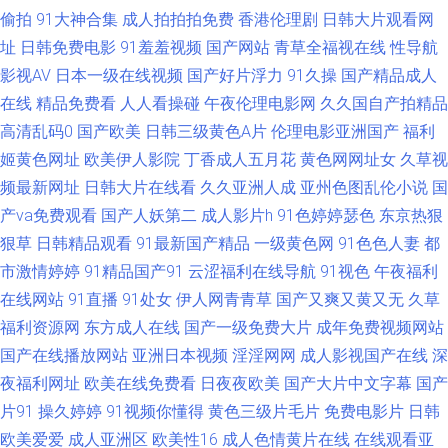
偷拍
91大神合集
成人拍拍拍免费
香港伦理剧
日韩大片观看网
91碰碰碰 91社区论坛在线 97福利资源站 人人操91 91超碰青青草在线 东方
址
日韩免费电影
91羞羞视频
国产网站
青草全福视在线
性导航
影视AV
日本一级在线视频
国产好片浮力
91久操
国产精品成人
四虎私人影库 青草资源站 污污大涩 波多野结衣福利视频 日本a爱做 91九色
在线
精品免费看
人人看操碰
午夜伦理电影网
久久国自产拍精品
高清乱码0
国产欧美
日韩三级黄色A片
伦理电影亚洲国产
福利
导航大全 国产十六区 无码砖区 91丝袜网站 久久96热 91蜜桃伊人在线播放
姬黄色网址
欧美伊人影院
丁香成人五月花
黄色网网址女
久草视
频最新网址
日韩大片在线看
久久亚洲人成
亚州色图乱伦小说
国
免费在线观看AV 久久免费精品视频图片 91传媒99视频 黑丝袜后入 人妻精品
产va免费观看
国产人妖第二
成人影片h
91色婷婷瑟色
东京热狠
狠草
日韩精品观看
91最新国产精品
一级黄色网
91色色人妻
都
国产 91麻豆传媒入口网站 操逼操色图 91国欲 黑人性爱网站 日本美女bb 91
市激情婷婷
91精品国产91
云涩福利在线导航
91视色
午夜福利
福利综合 ts米兰黑丝另类 黑丝少妇孙倩 91社永久入口 丁香网五月 九色极品
在线网站
91直播
91处女
伊人网青青草
国产又爽又黄又无
久草
福利资源网
东方成人在线
国产一级免费大片
成年免费视频网站
porn 91视频在线观看91 欧美日韩特级特黄 91次元网页登录 A片无码一区二
国产在线播放网站
亚洲日本视频
淫淫网网
成人影视国产在线
深
夜福利网址
欧美在线免费看
日夜夜欧美
国产大片中文字幕
国产
区 亚洲精品日逼网 91社com 瑟瑟影院 91AV入口 久久福利资源 人人人撸 国
片91
操久婷婷
91视频你懂得
黄色三级片毛片
免费电影片
日韩
欧美爱爱
成人亚洲区
欧美性16
成人色情黄片在线
在线观看亚
啪福利 亚洲天堂免费AV 肏逼社区 免费黄网在线观看 91Nav免费 操操91 久