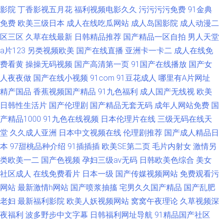
影院
丁香影视五月花
福利视频电影久久
污污污污免费
91金典
免费
欧美三级日本
成人在线吃瓜网站
成人岛国影院
成人动漫二
区三区
久草在线最新
日韩精品推荐
国产精品一区自拍
男人天堂
a片123
另类视频欧美
国产在线直播
亚洲卡一卡二
成人在线免
费看黄
操操无码视频
国产高清第一页
91国产在线播放
国产女
人夜夜做
国产在线小视频
91com
91豆花成人
哪里有A片网址
精产国品
香蕉视频国产精品
91九色福利
成人国产无线视
欧美
日韩性生活片
国产伦理剧
国产精品无套无码
成年人网站免费
国
产精品1000
91九色在线视频
日本伦理片在线
三级无码在线天
堂
久久成人亚洲
日本中文视频在线
伦理剧推荐
国产成人精品日
本
97甜桃品种介绍
91插插插
欧美SE第二页
毛片内射女
激情另
类欧美一二
国产色视频
孕妇三级av无码
日韩欧美色综合
美女
社区成人
在线免费看片
日本一级
国产传媒视频网站
免费观看污
网站
最新激情h网站
国产喷浆抽搐
宅男久久国产精品
国产乱肥
老妇
最新福利影院
欧美人妖视频网站
窝窝午夜理论
久草视频深
夜福利
波多野步中文字幕
日韩福利网址导航
91精品国产社区