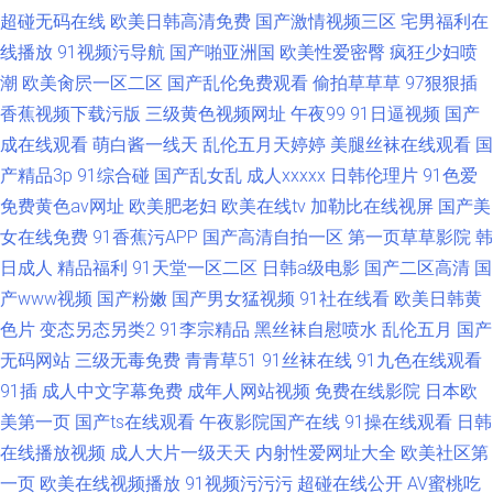
超碰无码在线
欧美日韩高清免费
国产激情视频三区
宅男福利在
线播放
91视频污导航
国产啪亚洲国
欧美性爱密臀
疯狂少妇喷
潮
欧美肏屄一区二区
国产乱伦免费观看
偷拍草草草
97狠狠插
香蕉视频下载污版
三级黄色视频网址
午夜99
91日逼视频
国产
成在线观看
萌白酱一线天
乱伦五月天婷婷
美腿丝袜在线观看
国
产精品3p
91综合碰
国产乱女乱
成人xxxxx
日韩伦理片
91色爱
免费黄色av网址
欧美肥老妇
欧美在线tv
加勒比在线视屏
国产美
女在线免费
91香蕉污APP
国产高清自拍一区
第一页草草影院
韩
日成人
精品福利
91天堂一区二区
日韩a级电影
国产二区高清
国
产www视频
国产粉嫩
国产男女猛视频
91社在线看
欧美日韩黄
色片
变态另态另类2
91李宗精品
黑丝袜自慰喷水
乱伦五月
国产
无码网站
三级无毒免费
青青草51
91丝袜在线
91九色在线观看
91插
成人中文字幕免费
成年人网站视频
免费在线影院
日本欧
美第一页
国产ts在线观看
午夜影院国产在线
91操在线观看
日韩
在线播放视频
成人大片一级天天
内射性爱网址大全
欧美社区第
一页
欧美在线视频播放
91视频污污污
超碰在线公开
AV蜜桃吃