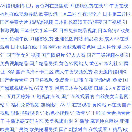
AV福利激情毛片
黄色网在线播放
91视频免费在线
91午夜在线
福利在线视频导航
欧美喷潮一区二区
午夜理论片
日本第二片区
国产免费大片
精品呦视频
日本乱伦高清无码
深夜国产视频
91
刺激视频
日本中文字幕一区
日韩免费精品视频
日本高清v
欧美
日韩伦理午夜
91碰超免费
亚洲色图网站
精品欧美
成人AV在线
观看
日本a级在线
干露脸熟女
在线观看黄色网
成人抖音
爰上碰
91
国产美女91视频
国产情侣片
97人人看
国产三级视频在线
91
免费视频精品
国产精品另类
黄色AV网站人
黄色91福利社
污网
址18禁
国产高清不卡二区
成人午夜视频免费
欧美激情福利网
国产青青青草
91草逼视频
免费看片日韩
午夜视频福利免费
国
产嫩草视频在线
69叉叉叉
最新日本在线视频
日韩成人a
青青操
91
五月天婷婷
91短视频在线
国产在线观看的
白丝美女自慰网
站
91福利免费视频
加勒比91AV
91在线观看
黄网站av在线
国产
视频
狠狠擼狠狠擼
91桃色小视频
91激情
91干啪啪
青青操青青
干
主播诱惑无码专区
欧美视频电影
91播放
麻豆桃色网站
亚洲
欧美国产另类
欧美伦理另类
国产刺激对白
在线观看91精品
欧