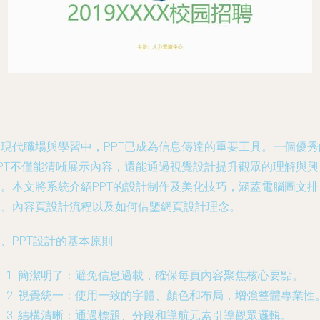
在現代職場與學習中，PPT已成為信息傳達的重要工具。一個優秀
PPT不僅能清晰展示內容，還能通過視覺設計提升觀眾的理解與興
趣。本文將系統介紹PPT的設計制作及美化技巧，涵蓋電腦圖文排
版、內容頁設計流程以及如何借鑒網頁設計理念。
、PPT設計的基本原則
簡潔明了：避免信息過載，確保每頁內容聚焦核心要點。
視覺統一：使用一致的字體、顏色和布局，增強整體專業性
結構清晰：通過標題、分段和導航元素引導觀眾邏輯。