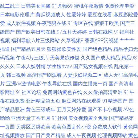
乱二乱三
日韩美女直播
91尤物69
蜜桃午夜激情
免费伦理电影
日本电影伦理片
黄瓜视频成人
性爱婷婷
爱豆在线看
麻豆影院爱
爱
成人软件视频
午夜宅男在线
91专区在线
狠狠干欧美
国产三
级国产
国产欧美日韩在线
97五月天婷婷
日韩在线网
91福利社
视频
福利导航
A片三级网站
久草视频8
香蕉APP污视频
艹艹艹
插逼
国产精品五月天
狠狠操欧美性爱
国产绝色精品
精品孕妇无
码视频
午夜A片三级片
天美果冻传媒
久久国产成人精品
精品93
久久久
日本人妖射精
学生妹avav
国产熟女视频在线
乱伦第一
页
韩日视频
高清国产剧观看
人妻少妇视频二区
成人无码高清毛
片
亚洲av激情电影
午夜导航在线
国内主播第一页
国产高清电
影网址
91社区论坛
免费网站黄色在线
久久偷拍高清亚洲
91午
夜在线免费
亚洲精品第五页
麻豆网站在线观看
91精选国产
国
产精品亚洲
黄色三级成年
五月天婷婷爱
国产不卡小视频
AV色
哟哟
亚洲天堂丁香五月
91社网
美女视频黄全免费
国产精品第
一页国
另类区另类欧美
欧美色图乱伦小说
免费成人软件
黄色网
址视频播放
国产日产美产精品
成人午夜视频
伦理视频网站
黄色