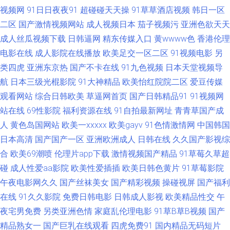
视频网
91日日夜夜91
超碰碰天天操
91草草酒店视频
韩日一区
看片兔费 福利社有码 日本久久精品一区 影音先锋热色 操逼网战 狼友91天堂
二区
国产激情视频网站
成人视频日本
茄子视频污
亚洲色欲天天
成人丝瓜视频下载
日韩逼网
精东传媒入口
黄wwww色
香港伦理
性爱VA欧美 91色情视频在线观看入口 国产ts在线观看 午夜天堂精品久 91男
电影在线
成人影院在线播放
欧美足交一区二区
91视频电影
另
类四虎
亚洲东京热
国产不卡在线
91九色视频
日本天堂视频导
男 成全影院热门电视剧 欧美韩国国产日本 91国产情侣在线视频 福利资源站
航
日本三级光棍影院
91大神精品
欧美怡红院院二区
爱豆传媒
观看网站
综合日韩欧美
草逼网首页
国产日韩精品91
91视频网
日本阿v网站 影音先锋干屁 国产精海角 人妖伪娘视频 在线观看黑丝AV 91制
站在线
69性影院
福利资源在线
91自拍最新网址
青青草国产成
片厂精品在线视频 欧美日韩激情四射 最新浮力网址公 AV天堂久草中文在线
人
黄色岛国网站
欧美一xxxxx
欧美gayv
91色情激情网
中国韩国
日本高清
国产国产一区
亚洲欧洲成人
日韩在线
久久国产影视综
久久伊人色AV 91官网点进立即观看 成人福利午夜无码 欧洲久久 91草逼视频
合
欧美69潮喷
伦理片app下载
激情视频国产精品
91草莓久草超
碰
成人性爱aa影院
欧美性爱插插
欧美日韩色黄片
91草莓影院
网 九草一区 人妖伪娘在线 青娱乐91在线 色情AV 婷婷国产福利 91插13 91后
午夜电影网久久
国产丝袜美女
国产精彩视频
操碰视屏
国产福利
在线
91久久影院
免费日韩电影
日韩成人影视
欧美精品性交
午
入在线 91殴美 91猫先生在线观看 91色蝌蚪 91在线大神观看传媒 国产福利A
夜宅男免费
另类亚洲色情
家庭乱伦理电影
91草B草B视频
国产
精品熟女一
片 国产精品熟妇一区二区 91人妖在线看 国产精品久久夜 91免费在线破视频
国产巨乳在线观看
四虎免费91
国内精品无码短片