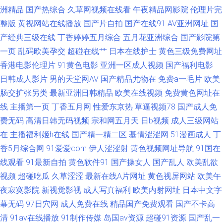
洲精品
国产热综合
久草网视频在线看
午夜精品网影院
伦理片完
整版
久婷婷久久网站 日韩欧美啪啪啪网 99资源总站 午夜精品一 国产ts视频在线
黄视网站在线播放
国产片自拍
国产在线91
AV亚洲网址
国
产经典三级在线
丁香婷婷五月综合
五月花亚洲综合
国产影院第
播放 91成人入口 狠狠操狠狠撸 亚洲AV射 操碰在线 日韩二区不卡综合 91处
一页
乱码欧美孕交
超碰在线艹
日本在线护士
黄色三级免费网址
香港电影伦理片
91黄色电影
亚洲一区成人视频
国产福利电影
女在线视频 国产精品分类 婷婷五月论坛 国产欧美首页 91超碰在线九色 久久
日韩成人影片
男的天堂网AV
国产精品尤物在
免费a一毛片
欧美
肠交扩张另类
最新亚洲日韩精品
欧美在线视频
免费黄色网址在
亚洲网址 91极速视频 男人天堂欧美2015 91福利视频五月花 久久b超黄在现
线
主播第一页
丁香五月网
性爱东京热
草逼视频78
国产成人免
费无码
高清日韩无码视频
宗和网五月天
日b视频
成人三级网站
看 91爱看福利网 91AV国产精品 精品无码一区二区无码 九一视频wwww 91
在
主播福利姬h在线
国产精一精二区
基情涩涩网
51漫画成人
丁
在线高清视频 午夜成人黑料福利 91黄日 免费阿Ⅴ 蜜桃视屏 91国产福利 九九
香5月综合网
91爱爱com
伊人涩涩射
黄色视频网址导航
91国在
线观看
91最新自拍
黄色软件91
国产操女人
国产乱人
欧美乱欲
热毛茸茸 欧美一二区啪啪 91在线视频免费观看 尤物一区在线视频 福利所av
视频
超碰吃瓜
久草涩涩
最新在线A片网址
黄色视屏网站
欧美午
夜寂寞影院
新视觉影视
成人写真福利
欧美内射网址
日本中文字
久久成人毛片 91人妻视频 东方AV在线影库 黄色仓库在线免费观看
幕无码
97日穴网
成人免费在线
精品国产免费观看
国产不卡高
清
91av在线播放
91制作传媒
岛国av资源
超碰91资源
国产乱一