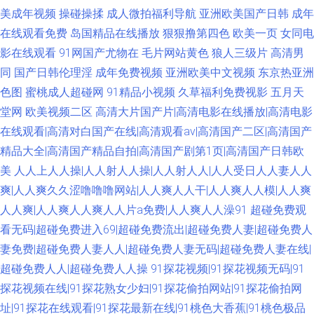
美成年视频
操碰操揉
成人微拍福利导航
亚洲欧美国产日韩
成年
在线观看免费
岛国精品在线播放
狠狠撸第四色
欧美一页
女同电
影在线观看
91网国产尤物在
毛片网站黄色
狼人三级片
高清男
同
国产日韩伦理淫
成年免费视频
亚洲欧美中文视频
东京热亚洲
色图
蜜桃成人超碰网
91精品小视频
久草福利免费视影
五月天
堂网
欧美视频二区
高清大片国产片|高清电影在线播放|高清电影
在线观看|高清对白国产在线|高清观看av|高清国产二区|高清国产
精品大全|高清国产精品自拍|高清国产剧第1页|高清国产日韩欧
美
人人上人人操|人人射人人操|人人射人人|人人受日人人妻人人
爽|人人爽久久涩噜噜噜网站|人人爽人人干|人人爽人人模|人人爽
人人爽|人人爽人人爽人人片a免费|人人爽人人澡91
超碰免费观
看无码|超碰免费进入69|超碰免费流出|超碰免费人妻|超碰免费人
妻免费|超碰免费人妻人人|超碰免费人妻无码|超碰免费人妻在线|
超碰免费人人|超碰免费人人操
91探花视频|91探花视频无码|91
探花视频在线|91探花熟女少妇|91探花偷拍网站|91探花偷拍网
址|91探花在线观看|91探花最新在线|91桃色大香蕉|91桃色极品