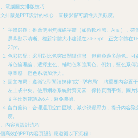
二、電腦圖文排版技巧
圖文排版是PPT設計的核心，直接影響可讀性與美觀度。
字體選擇：推薦使用無襯線字體（如微軟雅黑、Arial），確
屏幕顯示清晰。標題字體大小建議在24-36pt，正文字體在18
22pt。
色彩搭配：采用對比色突出關鍵信息，但避免過多顏色。可
考色輪理論，選擇主色、輔助色和強調色。例如，藍色系傳
專業感，橙色系增加活力。
圖文布局：遵循“Z型閱讀規律”或“F型布局”，將重要內容置于
左上或中央。使用網格系統對齊元素，保持頁面平衡。圖片
文字比例建議為6:4，避免擁擠。
留白藝術：合理運用空白區域，減少視覺壓力，提升內容聚
度。
三、內容頁設計流程
一個高效的PPT內容頁設計應遵循以下流程：