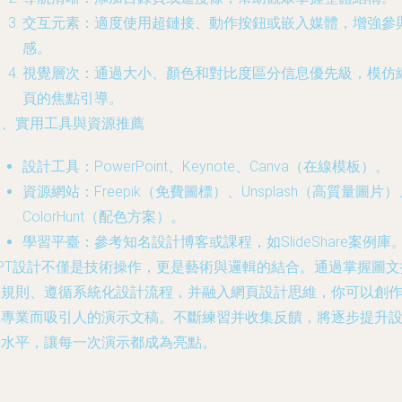
交互元素：適度使用超鏈接、動作按鈕或嵌入媒體，增強參
感。
視覺層次：通過大小、顏色和對比度區分信息優先級，模仿
頁的焦點引導。
五、實用工具與資源推薦
設計工具：PowerPoint、Keynote、Canva（在線模板）。
資源網站：Freepik（免費圖標）、Unsplash（高質量圖片）
ColorHunt（配色方案）。
學習平臺：參考知名設計博客或課程，如SlideShare案例庫
PPT設計不僅是技術操作，更是藝術與邏輯的結合。通過掌握圖文
版規則、遵循系統化設計流程，并融入網頁設計思維，你可以創
出專業而吸引人的演示文稿。不斷練習并收集反饋，將逐步提升
計水平，讓每一次演示都成為亮點。