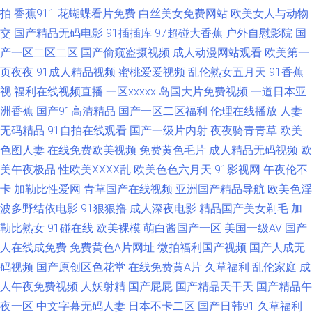
拍
香蕉911
花蝴蝶看片免费
白丝美女免费网站
欧美女人与动物
一二 色片王C0M 91超碰人人在线 99久久精品免费热 伊人久荜中文字幕 99
交
国产精品无码电影
91插插库
97超碰大香蕉
户外自慰影院
国
产一区二区二区
国产偷窥盗摄视频
成人动漫网站观看
欧美第一
视频在线观看97 国产区一区二 日韩AV欧美 91尤物丝袜 阿v无码 人人操久久
页夜夜
91成人精品视频
蜜桃爱爱视频
乱伦熟女五月天
91香蕉
视
福利在线视频直播
一区xxxxx
岛国大片免费视频
一道日本亚
久草最新网址 东方AV在线正在进入 久久视频 香蕉伊人网 手机福利导航日韩
洲香蕉
国产91高清精品
国产一区二区福利
伦理在线播放
人妻
无码精品
二区 国产熟女久久精品 婷婷无码下载 91豆花成人网站入口 高清视频在线97
91自拍在线观看
国产一级片内射
夜夜骑青青草
欧美
色图人妻
在线免费欧美视频
免费黄色毛片
成人精品无码视频
欧
日本阿v手机在线 中日韩综合色图区 第一福利区导航 美女足交网站 AV片不
美午夜极品
性欧美ⅩⅩⅩⅩ乱
欧美色色六月天
91影视网
午夜伦不
卡
加勒比性爱网
青草国产在线视频
亚洲国产精品导航
欧美色淫
卡 国产黑丝TV 人妻一卡二卡三卡 日韩福利导航官网 久久超碰成人 影音先锋
波多野结依电影
91狠狠撸
成人深夜电影
精品国产美女剃毛
加
勒比熟女
91碰在线
欧美裸模
萌白酱国产一区
美国一级AV
国产
avv 91TV在线观看网站 成人激情综合网 95超碰资源网 欧美日韩中文字幕 免
人在线成免费
免费黄色A片网址
微拍福利国产视频
国产人成无
码视频
国产原创区色花堂
在线免费黄A片
久草福利
乱伦家庭
成
费黄色品尚在线 91老熟妇 91探花一区在线 91免费社区 91肏碰 国产3页 色
人午夜免费视频
人妖射精
国产屁屁
国产精品天干天
国产精品午
悠悠中文视频 先锋影音女同蕾絲 91极品久久精 www尤物com 狼人肏屄 91
夜一区
中文字幕无码人妻
日本不卡二区
国产日韩91
久草福利