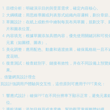
目標分析：明確演示目的與受眾需求，確定內容核心。
大綱構建：用思維導圖或列表形式組織內容邏輯，劃分章節
草圖設計：在紙上或軟件中繪制每頁布局草圖，規劃文字、
片和圖表位置。
內容填充：根據草圖添加具體內容，優先使用關鍵詞和可視
元素（如圖標、圖表）。
美化調整：應用配色、動畫和過渡效果，確保風格統一且不
度花哨。
復查測試：檢查錯別字、鏈接有效性，并在不同設備上預覽
果。
四、借鑒網頁設計理念
網頁設計強調用戶體驗與交互性，這些原則可應用于PPT美化：
響應式設計：確保PPT在不同分辨率下顯示正常，避免元素
位。
導航清晰：添加目錄頁或進度條，幫助觀眾掌握整體結構。