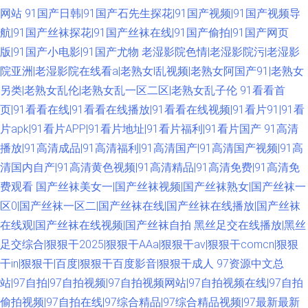
网站
91国产日韩|91国产石先生探花|91国产视频|91国产视频导
航|91国产丝袜探花|91国产丝袜在线|91国产偷拍|91国产网页
版|91国产小电影|91国产尤物
老湿影院色情|老湿影院污|老湿影
院亚洲|老湿影院在线看a|老熟女l乱视频|老熟女阿国产91|老熟女
另类|老熟女乱伦|老熟女乱一区二区|老熟女乱子伦
91看看首
页|91看看在线|91看看在线播放|91看看在线视频|91看片91|91看
片apk|91看片APP|91看片地址|91看片福利|91看片国产
91高清
播放|91高清成品|91高清福利|91高清国产|91高清国产视频|91高
清国内自产|91高清黄色视频|91高清精品|91高清免费|91高清免
费观看
国产丝袜美女一|国产丝袜视频|国产丝袜熟女|国产丝袜一
区0|国产丝袜一区二|国产丝袜在线|国产丝袜在线播放|国产丝袜
在线观|国产丝袜在线视频|国产丝袜自拍
黑丝足交在线播放|黑丝
足交综合|狠狠干2025|狠狠干AAa|狠狠干av|狠狠干comcn|狠狠
干in|狠狠干|百度|狠狠干百度影音|狠狠干成人
97资源中文总
站|97自拍|97自拍视频|97自拍视频网站|97自拍视频在线|97自拍
偷拍视频|97自拍在线|97综合精品|97综合精品视频|97最新最新